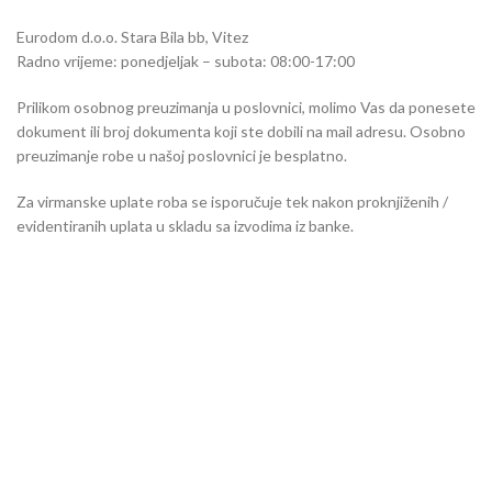
Eurodom d.o.o. Stara Bila bb, Vitez
Radno vrijeme: ponedjeljak – subota: 08:00-17:00
Prilikom osobnog preuzimanja u poslovnici, molimo Vas da ponesete
dokument ili broj dokumenta koji ste dobili na mail adresu. Osobno
preuzimanje robe u našoj poslovnici je besplatno.
Za virmanske uplate roba se isporučuje tek nakon proknjiženih /
evidentiranih uplata u skladu sa izvodima iz banke.