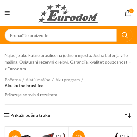
0
Najbolje aku kutne brusilice na jednom mjestu. Jedna baterija više
mašina. Osigurani rezervni dijelovi. Garancija, kvalitet pouzdanost –
>
Eurodom
.
Početna
Alati i mašine
Aku program
Aku kutne brusilice
Prikazuje se svih 4 rezultata
Prikaži bočnu traku
-44%
-27%