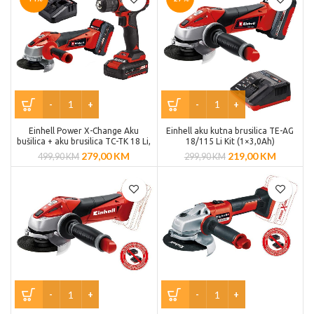
Einhell Power X-Change Aku
Einhell aku kutna brusilica TE-AG
bušilica + aku brusilica TC-TK 18 Li,
18/115 Li Kit (1×3,0Ah)
Kit (1×3,0 Ah + 1×1,5 Ah + punjač)
279,00
KM
219,00
KM
499,90
KM
299,90
KM