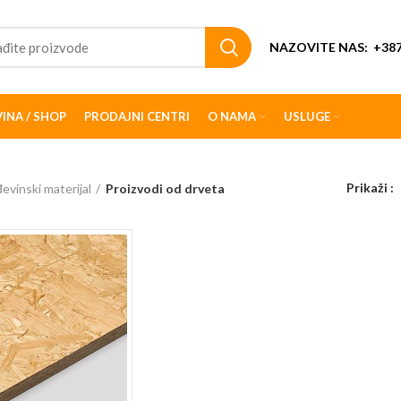
NAZOVITE NAS:
+387
INA / SHOP
PRODAJNI CENTRI
O NAMA
USLUGE
Prikaži
evinski materijal
Proizvodi od drveta