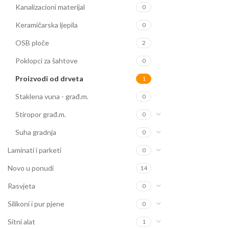
Kanalizacioni materijal
0
Keramičarska ljepila
0
OSB ploče
2
Poklopci za šahtove
0
Proizvodi od drveta
1
Staklena vuna - građ.m.
0
Stiropor građ.m.
0
Suha gradnja
0
Laminati i parketi
0
Novo u ponudi
14
Rasvjeta
0
Silikoni i pur pjene
0
Sitni alat
1