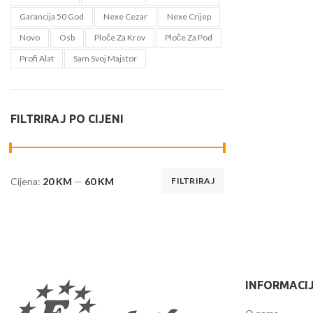
Garancija 50 God
Nexe Cezar
Nexe Crijep
Novo
Osb
Ploče Za Krov
Ploče Za Pod
Profi Alat
Sam Svoj Majstor
FILTRIRAJ PO CIJENI
Cijena:
20 KM
—
60 KM
FILTRIRAJ
INFORMACI