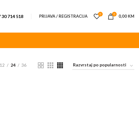
0
0
 30 714 518
PRIJAVA / REGISTRACIJA
0,00
KM
12
24
36