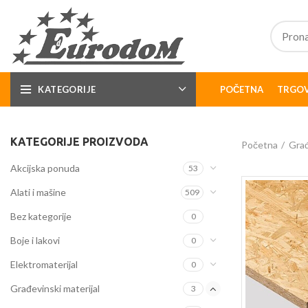
KATEGORIJE
POČETNA
TRGOV
KATEGORIJE PROIZVODA
Početna
Građ
Akcijska ponuda
53
Alati i mašine
509
Bez kategorije
0
Boje i lakovi
0
Elektromaterijal
0
Građevinski materijal
3