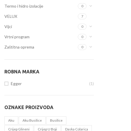
Termo i hidro izolacije
0
VELUX
7
Vijci
0
Vrtni program
0
Zaštitna oprema
0
ROBNA MARKA
Egger
(1)
OZNAKE PROIZVODA
Aku
Aku Busilice
Busilice
Crijep Glineni
Crijep U Boji
Daska Colarica