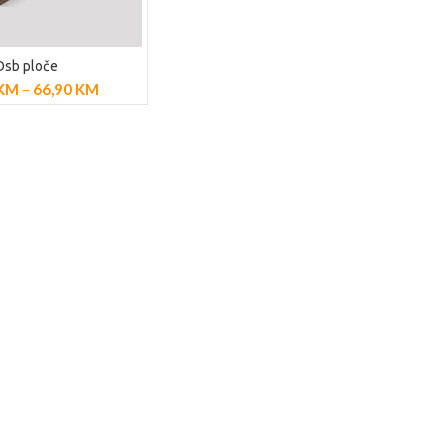
Osb ploče
AJ PROIZVODE
KM
–
66,90
KM