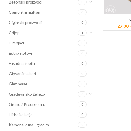
Betonski proizvodi
0
Cementni malteri
0
POGLED
Ciglarski proizvodi
0
27,00
Crijep
1
Dimnjaci
0
Estrix gotovi
0
Fasadna ljepila
0
Gipsani malteri
0
Glet mase
0
Građevinsko željezo
0
Grund / Predpremazi
0
Hidroizolacije
0
Kamena vuna - građ.m.
0