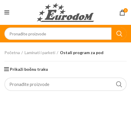
0
Početna
Laminati i parketi
Ostali program za pod
Prikaži bočnu traku