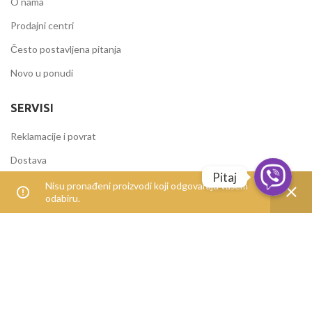
O nama
Prodajni centri
Često postavljena pitanja
Novo u ponudi
SERVISI
Reklamacije i povrat
Dostava
Pitaj
Načini plaćanja
Nisu pronađeni proizvodi koji odgovaraju vašem
odabiru.
Uvjeti korištenja
IZDVOJENE KATEGORIJE
Alati i mašine
Elektromaterijal