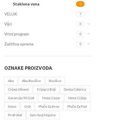
Staklena vuna
0
VELUX
7
Vijci
0
Vrtni program
0
Zaštitna oprema
0
OZNAKE PROIZVODA
Aku
Aku Busilice
Busilice
Crijep Glineni
Crijep U Boji
Daska Colarica
Garancija 50 God
Nexe Cezar
Nexe Crijep
Novo
Osb
Ploče Za Krov
Ploče Za Pod
Profi Alat
Sam Svoj Majstor