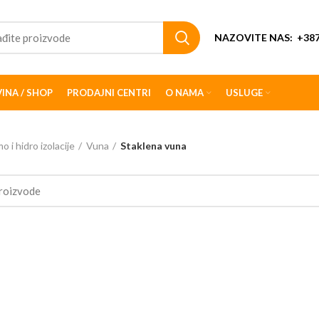
NAZOVITE NAS:
+387
INA / SHOP
PRODAJNI CENTRI
O NAMA
USLUGE
o i hidro izolacije
Vuna
Staklena vuna