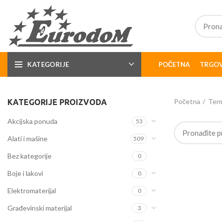
KATEGORIJE
POČETNA
TRGOV
Početna
Term
KATEGORIJE PROIZVODA
Akcijska ponuda
53
Alati i mašine
509
Bez kategorije
0
Boje i lakovi
0
Elektromaterijal
0
Građevinski materijal
3