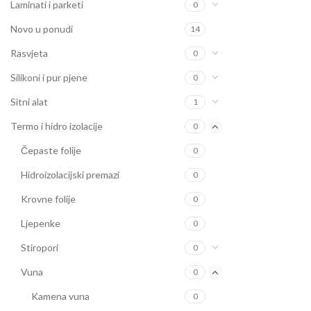
Laminati i parketi
0
Novo u ponudi
14
Rasvjeta
0
Silikoni i pur pjene
0
Sitni alat
1
Termo i hidro izolacije
0
Čepaste folije
0
Hidroizolacijski premazi
0
Krovne folije
0
Ljepenke
0
Stiropori
0
Vuna
0
Kamena vuna
0