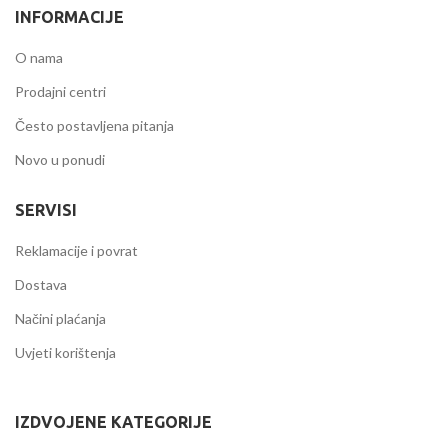
INFORMACIJE
O nama
Prodajni centri
Često postavljena pitanja
Novo u ponudi
SERVISI
Reklamacije i povrat
Dostava
Načini plaćanja
Uvjeti korištenja
IZDVOJENE KATEGORIJE