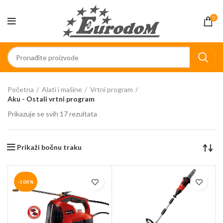
0
Početna
Alati i mašine
Vrtni program
Aku - Ostali vrtni program
Prikazuje se svih 17 rezultata
Prikaži bočnu traku
-100%