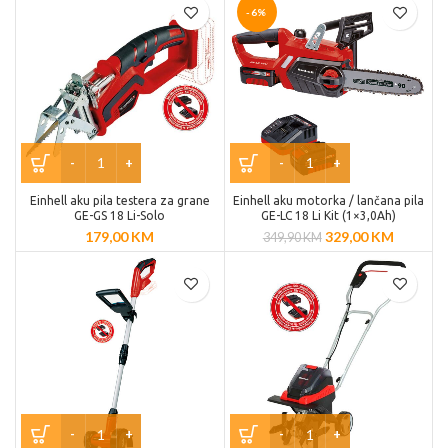
-6%
Einhell aku pila testera za grane
Einhell aku motorka / lančana pila
GE-GS 18 Li-Solo
GE-LC 18 Li Kit (1×3,0Ah)
179,00
KM
329,00
KM
349,90
KM