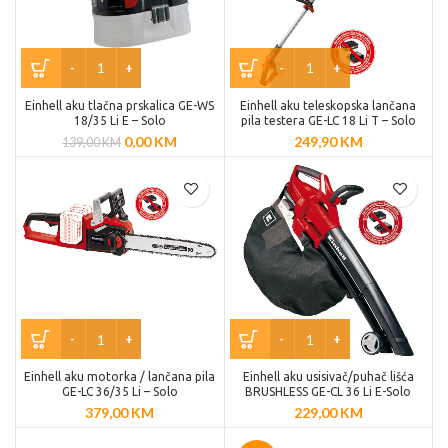
Einhell aku tlačna prskalica GE-WS
Einhell aku teleskopska lančana
18/35 Li E – Solo
pila testera GE-LC 18 Li T – Solo
0,00
KM
249,90
KM
139,00
KM
Einhell aku motorka / lančana pila
Einhell aku usisivač/puhač lišća
GE-LC 36/35 Li – Solo
BRUSHLESS GE-CL 36 Li E-Solo
379,00
KM
229,00
KM