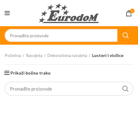
0
Početna
Rasvjeta
Dekorativna rasvjeta
Lusteri i visilice
Prikaži bočnu traku