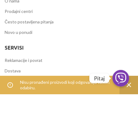
O nama
Prodajni centri
Često postavljena pitanja
Novo u ponudi
SERVISI
Reklamacije i povrat
Dostava
Pitaj
Načini plaćanja
Nisu pronađeni proizvodi koji odgovaraju vašem
odabiru.
Uvjeti korištenja
IZDVOJENE KATEGORIJE
Alati i mašine
Elektromaterijal