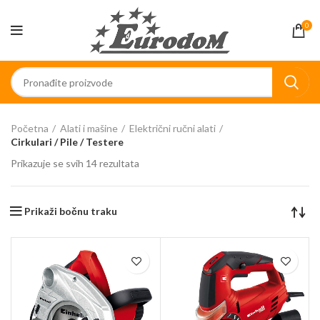
0
Početna
Alati i mašine
Električni ručni alati
Cirkulari / Pile / Testere
Prikazuje se svih 14 rezultata
Prikaži bočnu traku