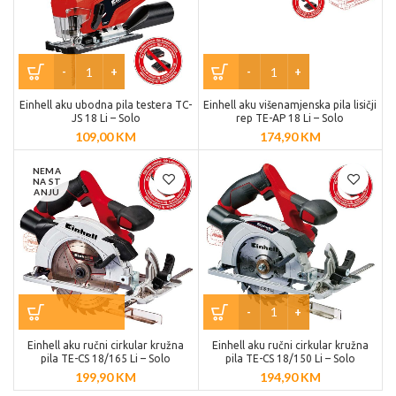
Einhell aku ubodna pila testera TC-
Einhell aku višenamjenska pila lisičji
JS 18 Li – Solo
rep TE-AP 18 Li – Solo
109,00
KM
174,90
KM
NEMA
NA ST
ANJU
Einhell aku ručni cirkular kružna
Einhell aku ručni cirkular kružna
pila TE-CS 18/165 Li – Solo
pila TE-CS 18/150 Li – Solo
199,90
KM
194,90
KM