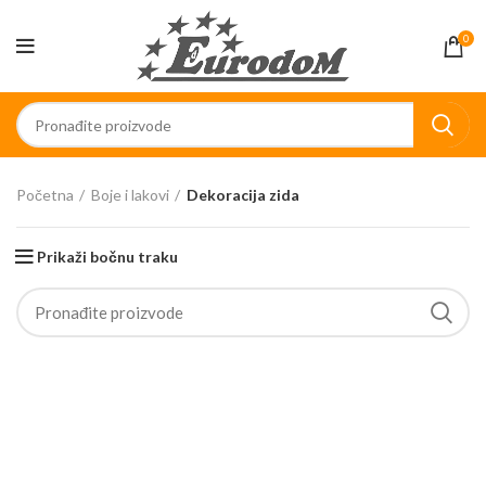
0
Početna
Boje i lakovi
Dekoracija zida
Prikaži bočnu traku