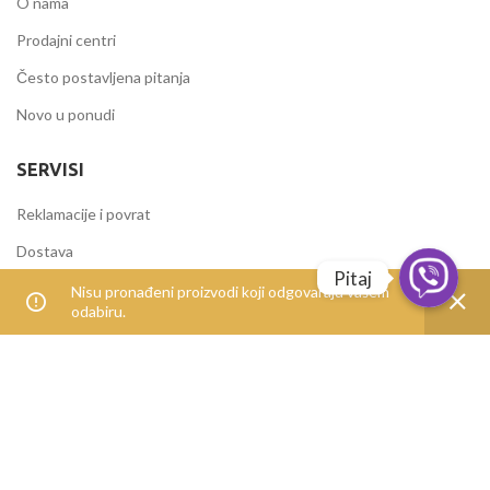
O nama
Prodajni centri
Često postavljena pitanja
Novo u ponudi
SERVISI
Reklamacije i povrat
Dostava
Pitaj
Načini plaćanja
Nisu pronađeni proizvodi koji odgovaraju vašem
odabiru.
Uvjeti korištenja
IZDVOJENE KATEGORIJE
Alati i mašine
Elektromaterijal