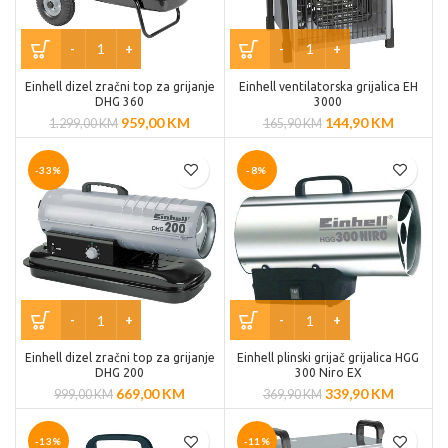
Einhell dizel zračni top za grijanje
Einhell ventilatorska grijalica EH
DHG 360
3000
959,00
KM
144,90
KM
1.299,00
KM
165,90
KM
-33%
-8%
Einhell dizel zračni top za grijanje
Einhell plinski grijač grijalica HGG
DHG 200
300 Niro EX
669,00
KM
339,90
KM
999,00
KM
369,90
KM
-13%
-11%