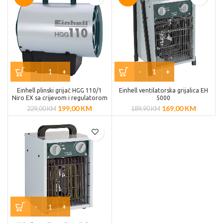
Einhell plinski grijač HGG 110/1
Einhell ventilatorska grijalica EH
Niro EX sa crijevom i regulatorom
5000
199,00
KM
169,00
KM
229,00
KM
189,90
KM