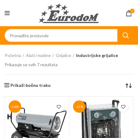
0
Početna
Alati i mašine
Grijalice
Industrijske grijalice
Prikazuje se svih 7 rezultata
Prikaži bočnu traku
-26%
-13%