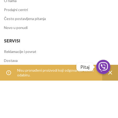
O nama
Prodajni centri
Često postavljena pitanja
Novo u ponudi
SERVISI
Reklamacije i povrat
Dostava
Pitaj
Načini plaćanja
Nisu pronađeni proizvodi koji odgovaraju vašem
odabiru.
Uvjeti korištenja
IZDVOJENE KATEGORIJE
Alati i mašine
Elektromaterijal