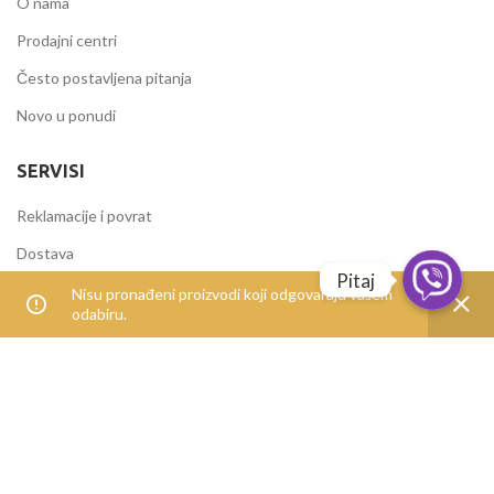
O nama
Prodajni centri
Često postavljena pitanja
Novo u ponudi
SERVISI
Reklamacije i povrat
Dostava
Pitaj
Načini plaćanja
Nisu pronađeni proizvodi koji odgovaraju vašem
odabiru.
Uvjeti korištenja
IZDVOJENE KATEGORIJE
Alati i mašine
Elektromaterijal