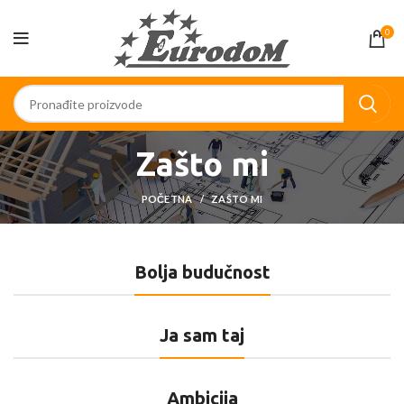
0
Zašto mi
POČETNA
ZAŠTO MI
Bolja budučnost
Ja sam taj
Ambicija