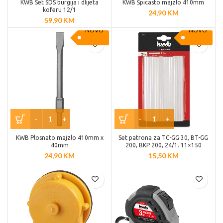
KWB Set SDS burgija i dlijeta
KWB Špicasto majzlo 410mm
koferu 12/1
24,90
KM
59,90
KM
NOVO
NOVO
KWB Plosnato majzlo 410mm x
Set patrona za TC-GG 30, BT-GG
40mm
200, BKP 200, 24/1. 11×150
24,90
KM
15,50
KM