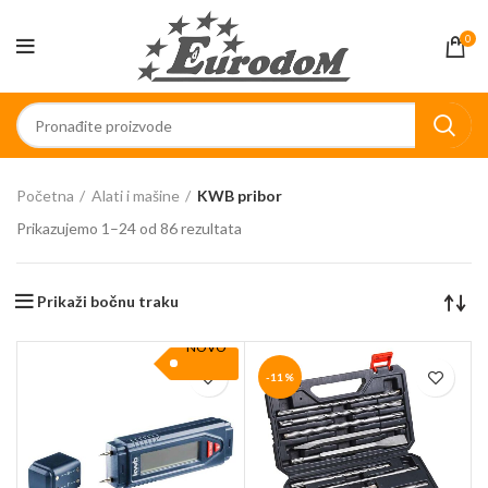
0
Početna
Alati i mašine
KWB pribor
Prikazujemo 1–24 od 86 rezultata
Prikaži bočnu traku
NOVO
-11%