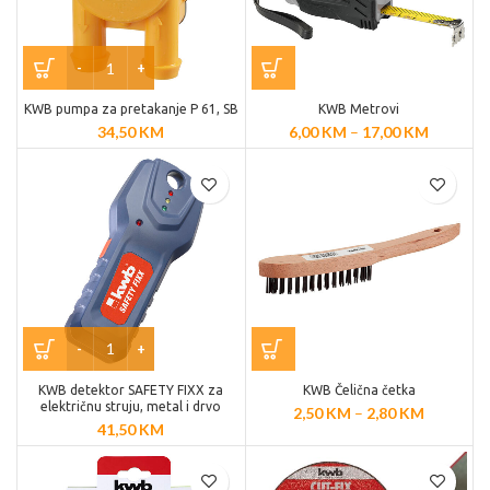
KWB pumpa za pretakanje P 61, SB
KWB Metrovi
34,50
KM
6,00
KM
–
17,00
KM
KWB detektor SAFETY FIXX za
KWB Čelična četka
električnu struju, metal i drvo
2,50
KM
–
2,80
KM
41,50
KM