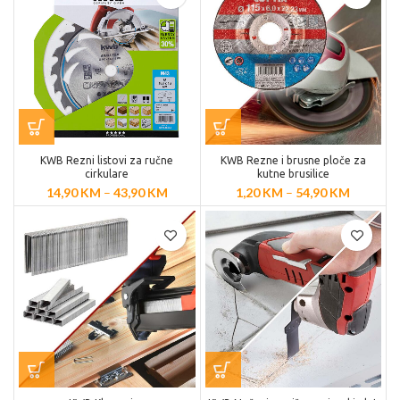
KWB Rezni listovi za ručne
KWB Rezne i brusne ploče za
cirkulare
kutne brusilice
14,90
KM
–
43,90
KM
1,20
KM
–
54,90
KM