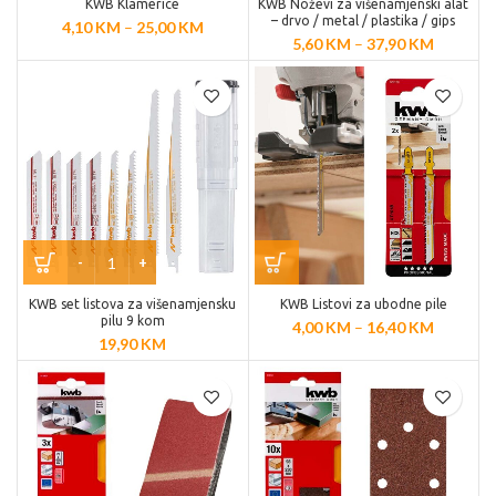
KWB Klamerice
KWB Noževi za višenamjenski alat
– drvo / metal / plastika / gips
4,10
KM
–
25,00
KM
5,60
KM
–
37,90
KM
KWB set listova za višenamjensku
KWB Listovi za ubodne pile
pilu 9 kom
4,00
KM
–
16,40
KM
19,90
KM