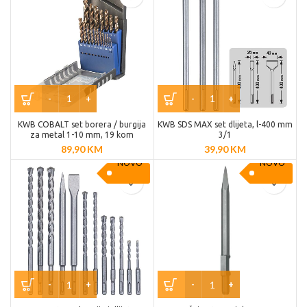
KWB COBALT set borera / burgija
KWB SDS MAX set dlijeta, l-400 mm
za metal 1-10 mm, 19 kom
3/1
89,90
KM
39,90
KM
NOVO
NOVO