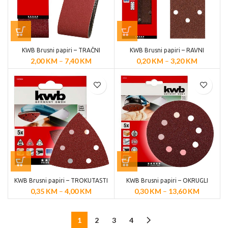
KWB Brusni papiri – TRAČNI
KWB Brusni papiri – RAVNI
2,00
KM
–
7,40
KM
0,20
KM
–
3,20
KM
KWB Brusni papiri – TROKUTASTI
KWB Brusni papiri – OKRUGLI
0,35
KM
–
4,00
KM
0,30
KM
–
13,60
KM
1
2
3
4