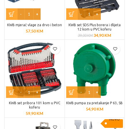
KWB mjerač vlage za drvo i beton
KWB set SDS Plus borera i dlijeta
12 kom u PVC koferu
57,50
KM
34,90
KM
39,00
KM
KWB set pribora 101 kom u PVC
KWB pumpa za pretakanje P 63, SB
koferu
54,90
KM
59,90
KM
NOVO