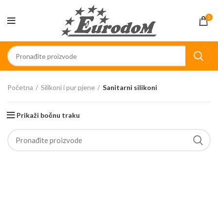
0
Početna
Silikoni i pur pjene
Sanitarni silikoni
Prikaži bočnu traku