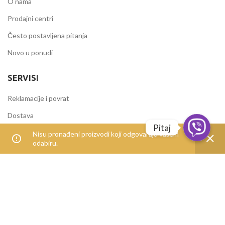
O nama
Prodajni centri
Često postavljena pitanja
Novo u ponudi
SERVISI
Reklamacije i povrat
Dostava
Pitaj
Načini plaćanja
Nisu pronađeni proizvodi koji odgovaraju vašem
odabiru.
Uvjeti korištenja
IZDVOJENE KATEGORIJE
Alati i mašine
Elektromaterijal