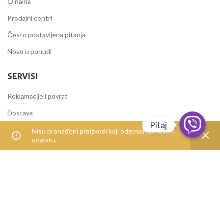
O nama
Prodajni centri
Često postavljena pitanja
Novo u ponudi
SERVISI
Reklamacije i povrat
Dostava
Pitaj
Načini plaćanja
Nisu pronađeni proizvodi koji odgovaraju vašem
odabiru.
Uvjeti korištenja
IZDVOJENE KATEGORIJE
Alati i mašine
Elektromaterijal