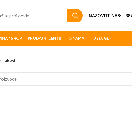
NAZOVITE NAS:
+387
INA / SHOP
PRODAJNI CENTRI
O NAMA
USLUGE
 i lakovi