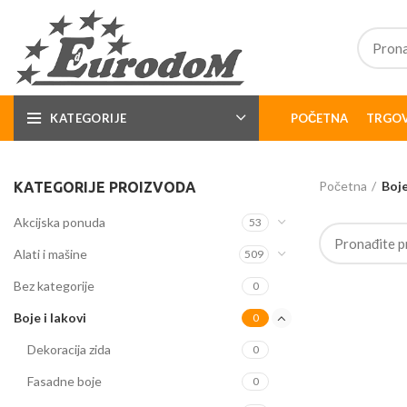
KATEGORIJE
POČETNA
TRGOV
Početna
Boje
KATEGORIJE PROIZVODA
Akcijska ponuda
53
Alati i mašine
509
Bez kategorije
0
Boje i lakovi
0
Dekoracija zida
0
Fasadne boje
0