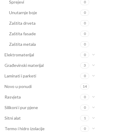
Sprejevi
0
Unutarnje boje
0
Zaštita drveta
0
Zaštita fasade
0
Zaštita metala
0
Elektromaterijal
0
Građevinski materijal
3
Laminati i parketi
0
Novo u ponudi
14
Rasvjeta
0
Silikoni i pur pjene
0
Sitni alat
1
Termo i hidro izolacije
0