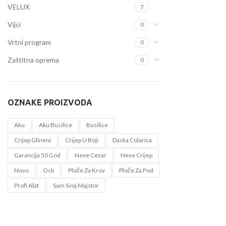
VELUX
7
Vijci
0
Vrtni program
0
Zaštitna oprema
0
OZNAKE PROIZVODA
Aku
Aku Busilice
Busilice
Crijep Glineni
Crijep U Boji
Daska Colarica
Garancija 50 God
Nexe Cezar
Nexe Crijep
Novo
Osb
Ploče Za Krov
Ploče Za Pod
Profi Alat
Sam Svoj Majstor