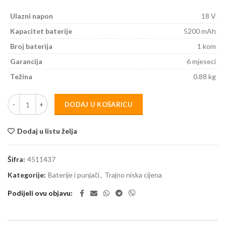
Ulazni napon
18 V
Kapacitet baterije
5200 mAh
Broj baterija
1 kom
Garancija
6 mjeseci
Težina
0.88 kg
DODAJ U KOŠARICU
Dodaj u listu želja
Šifra:
4511437
Kategorije:
Baterije i punjači
,
Trajno niska cijena
Podijeli ovu objavu