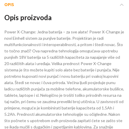
OPIS
Opis proizvoda
Power X-Change: Jedna baterija – za sve alate! Power X-Change je
novi Einhell sistem za punjive baterije. Projektiran je radi
multifunkcionalnosti i interoperabilnosti, a pritom i štedi novac. Što
to točno znači? Ova napredna tehnologija omogućava upotrebu
punjivih 18V baterija sa 5 različitih kapaciteta za napajanje više od
20 različitih alata i uređaja. Velika prednost Power X-Change
sistema je što možete kupiti solo alate bez baterije i punjača. Nije
potrebno kupovati novi punjač i novu bateriju pri svakoj kupovini
alata. Štedi se novac i čuva priroda. Većina ljudi posjeduje punu
ladicu različitih punjača za mobilne telefone, akumulatorske bušilice,
tablete, laptope i sl. Nelogično je trošiti toliko prirodnih resursa na
taj način, pri čemu se zauzima preveliki broj utičnica. U zavisnosti od
primjene, moguće je kombinirati baterije kapaciteta od 1.5Ah i
5.2Ah. Prednosti akumulatorske tehnologije su očigledne. Nakon
što počnete s upotrebom ovih proizvoda zapitati ćete se zašto ste
se ikada mučili s dugačkim i zapetljanim kablovima. Za snažnije