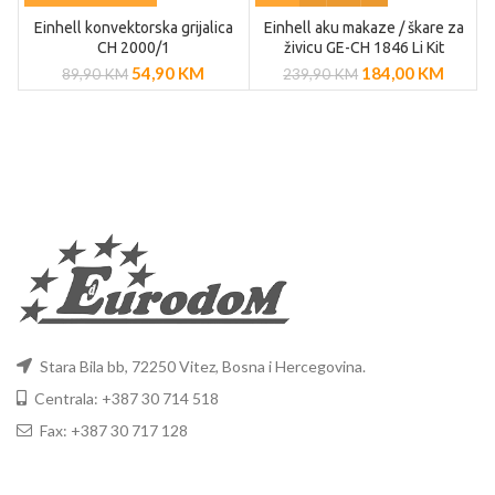
Einhell konvektorska grijalica
Einhell aku makaze / škare za
E
CH 2000/1
živicu GE-CH 1846 Li Kit
(1×2,0Ah)
54,90
KM
184,00
KM
89,90
KM
239,90
KM
Stara Bila bb, 72250 Vitez, Bosna i Hercegovina.
Centrala: +387 30 714 518
Fax: +387 30 717 128