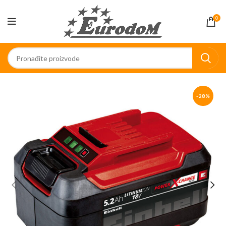
0
-28%