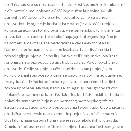
uređaje, kao što su npr. akumulatorske kosilice, možete kombinirati
dvije baterije radi dobivanja 36V. Nije nužna kupovina skupih
punjivih 36V baterija koje su kompatibilne samo sa odnosnim
proizvodom. Moguće je koristiti iste baterije za kosilicu koje se
koriste za akumulatorsku bušilicu, višenamjensku pilu ili trimer za
travu. Iako se akumulatorski alati napajaju baterijama ključno je
napomenuti da imaju iste performanse kao i električni alati.
Naravno, performanse zavise od kvalitete baterijskih ćelija i
tehnologije punjenja. Samo litij-ionske ćelije vrhunske kvalitete
renomiranih proizvođača se upotrebljavaju za Power X-Change
proizvode. Ćelije se pojedinačno nadziru tokom punjenja pod
kontrolom mikroprocesora čime se osigurava optimalno punjenje.
Integrirani LED indikatori prikazuju status napunjenosti prije i
tokom upotrebe. Na ovaj način se izbjegavaju neugodnosti kod
djelomično napunjene baterije. Također, kod litij-ionskih baterija ne
dolazi do samopražnjenja ni do poznatog memorijskog efekta.
Baterije su zaštićene od preopterećenja tokom rada. Ovo značajno
produžuje vremenski razmak između punjenja kao i vijek baterija.
Uostalom, naša korporativna vizija je razvoj ekoloških proizvoda.
Gumiran i robustan oklop štite baterije od udaraca i oštećenja, što