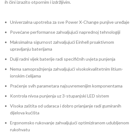
ih čini izrazito otpornim i izdržljivim.
Univerzalna upotreba za sve Power X-Change punjive uređaje
Povećane performanse zahvaljujući naprednoj tehnologiji
Maksimalna sigurnost zahvaljujući Einhell proaktivnom
upravljanju baterijama
Dulji radni vijek baterije radi specifičnih uvjeta punjenja
Nema samopražnjenja zahvaljujući visokokvalitetnim litium-
ionskim ćelijama
Praćenje svih parametara najsuvremenijim komponentama
Kontrola nivoa punjenja uz 3-stupanjski LED sistem
Visoka zaštita od udaraca i dobro prianjanje radi gumiranih
dijelova kućišta
Ergonomsko rukovanje zahvaljujući optimiziranom udubljenom
rukohvatu