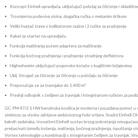
Koncept Einhell upravljača, uključujući položaj za čišćenje i skladište
Trosmjerna podesiva visina, dugačka ručka s mekanim drškom
Veliki hvatač trave s indikatorom razine i 2 ručke za pražnjenje
Kabel za starter na upravljaču
Funkcija malčiranja putem adaptera za malčiranje
Funkcija bočnog pražnjenja i pražnjenje stražnjeg deflektora
Highwheeler uključujući pogonske kotače s kugličnim ležajevima
Uklj. Strugač za čišćenje za čišćenje u položaju za čišćenje
Preporučuje se za travnjake do 1.400 m²
Prednji odbojnik s češljem za travnjak i integriranom ručkom za podi
GC-PM 47/2 S HW benzinska kosilica je moderna i pouzdana pomoć u vrt
simbiozu za visoke zahtjeve ambicioznog hobi vrtlara. Snažni Einhell 
kakvih zadataka. Inovativni Einhell sustav brzog pokretanja omogućava 
prebacivati ​​između košenja, malčenja, bočnog pražnjenja, ispuštanja s
Vortex tehnologije u kombinaciji s integriranim češljem za travnjak. V