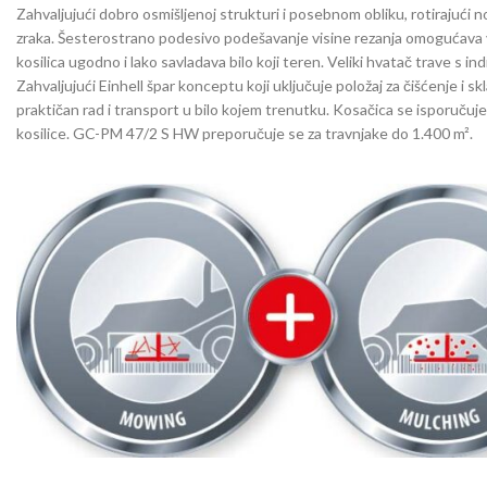
Zahvaljujući dobro osmišljenoj strukturi i posebnom obliku, rotirajući n
zraka. Šesterostrano podesivo podešavanje visine rezanja omogućava 
kosilica ugodno i lako savladava bilo koji teren. Veliki hvatač trave s i
Zahvaljujući Einhell špar konceptu koji uključuje položaj za čišćenje i 
praktičan rad i transport u bilo kojem trenutku. Kosačica se isporučuje 
kosilice. GC-PM 47/2 S HW preporučuje se za travnjake do 1.400 m².