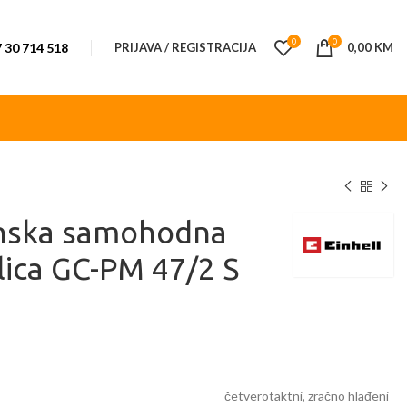
0
0
 30 714 518
PRIJAVA / REGISTRACIJA
0,00
KM
inska samohodna
lica GC-PM 47/2 S
M
četverotaktni, zračno hlađeni