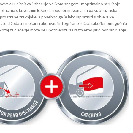
 odvaja i usitnjava i izbacuje velikom snagom uz optimalno strujanje
kotačima s kugličnim ležajem i posebnim gumama gaza, benzinska
 prostrane travnjake, a posebno ga je lako isprazniti s obje ruke.
i prostor. Dodatni mekani rukohvat i integrirane ručke također omogućuju
ložaj za čišćenje može se upotrijebiti i za razmjerno jako pohranjivanje