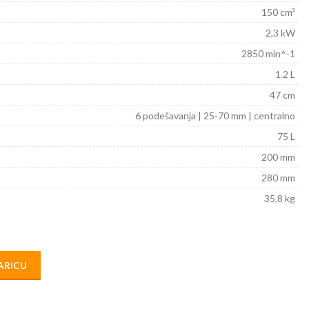
150 cm³
2,3 kW
2850 min^-1
1.2 L
47 cm
6 podešavanja | 25-70 mm | centralno
75 L
200 mm
280 mm
35.8 kg
ARICU