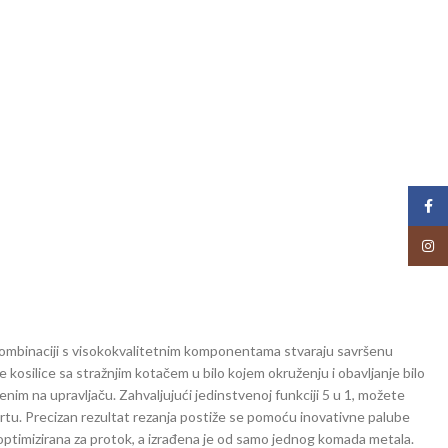
Face
Insta
 kombinaciji s visokokvalitetnim komponentama stvaraju savršenu
osilice sa stražnjim kotačem u bilo kojem okruženju i obavljanje bilo
im na upravljaču. Zahvaljujući jedinstvenoj funkciji 5 u 1, možete
 vrtu. Precizan rezultat rezanja postiže se pomoću inovativne palube
 optimizirana za protok, a izrađena je od samo jednog komada metala.