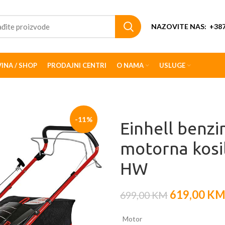
NAZOVITE NAS:
+387
INA / SHOP
PRODAJNI CENTRI
O NAMA
USLUGE
-11%
Einhell benz
motorna kosi
HW
619,00
K
699,00
KM
Motor