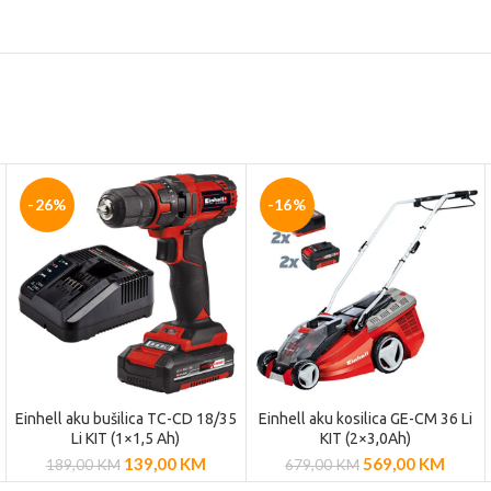
-26%
-16%
Einhell aku bušilica TC-CD 18/35
Einhell aku kosilica GE-CM 36 Li
DODAJ U
DODAJ U
Li KIT (1×1,5 Ah)
KIT (2×3,0Ah)
KOŠARICU
KOŠARICU
139,00
KM
569,00
KM
189,00
KM
679,00
KM