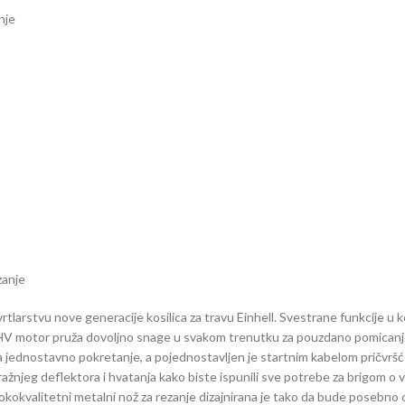
nje
zanje
larstvu nove generacije kosilica za travu Einhell. Svestrane funkcije u
OHV motor pruža dovoljno snage u svakom trenutku za pouzdano pomicanje k
jednostavno pokretanje, a pojednostavljen je startnim kabelom pričvršćen
tražnjeg deflektora i hvatanja kako biste ispunili sve potrebe za brigom o
isokokvalitetni metalni nož za rezanje dizajnirana je tako da bude posebno