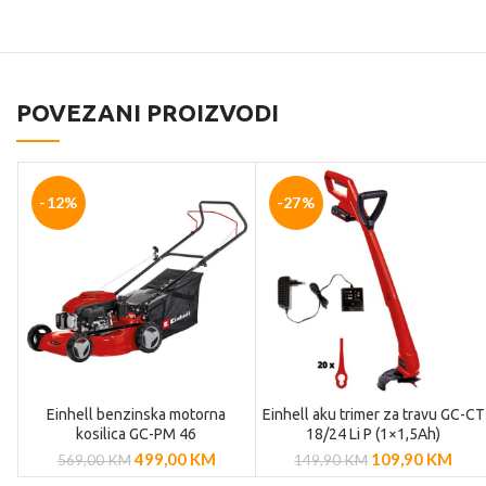
POVEZANI PROIZVODI
-12%
-27%
Einhell benzinska motorna
Einhell aku trimer za travu GC-CT
DODAJ U
DODAJ U
kosilica GC-PM 46
18/24 Li P (1×1,5Ah)
KOŠARICU
KOŠARICU
499,00
KM
109,90
KM
569,00
KM
149,90
KM