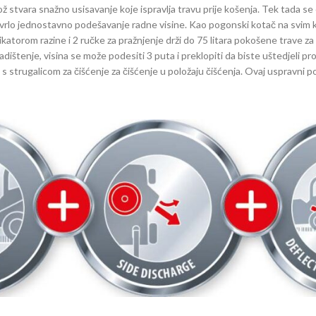
ož stvara snažno usisavanje koje ispravlja travu prije košenja. Tek tada se
vrlo jednostavno podešavanje radne visine. Kao pogonski kotač na svim 
ndikatorom razine i 2 ručke za pražnjenje drži do 75 litara pokošene trave za
skladištenje, visina se može podesiti 3 puta i preklopiti da biste uštedjel
s strugalicom za čišćenje za čišćenje u položaju čišćenja. Ovaj uspravni po