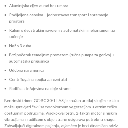
Aluminijska cijev za rad bez umora
Podijeljena osovina – jednostavan transport i spremanje
prostora
Kalem s dvostrukim navojem s automatskim mehanizmom za
točenje
Nož s 3 zuba
Brzi početak temeljnim premazom (ručna pumpa za gorivo) +
automatska prigušnica
Udobna naramenica
Centrifugalna spojka za rezni alat
Radilica s ležajevima na obje strane
Benzinski trimer GC-BC 30/1 I AS je snažan uređaj s kojim se lako
može upravljati čak i sa tvrdokornom vegetacijom u vrtnim teško
dostupnim područjima. Visokokvalitetni, 2-taktni motor s niskim
vibracijama s radilicom s obje strane osigurava potrebnu snagu.
Zahvaljujući digitalnom paljenju, zajamčen je brz i dinamičan odziv