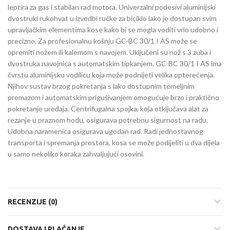
leptira za gas i stabilan rad motora. Univerzalni podesivi aluminijski
dvostruki rukohvat u izvedbi ručke za biciklo lako je dostupan svim
upravljačkim elementima kose kako bi se mogla voditi vrlo udobno i
precizno. Za profesionalnu košnju GC-BC 30/1 I AS može se
opremiti nožem ili kalemom s navojem. Uključeni su nož s 3 zuba i
dvostruka navojnica s automatskim tipkanjem. GC-BC 30/1 I AS ima
čvrstu aluminijsku vodilicu koja može podnijeti velika opterećenja.
Njihov sustav brzog pokretanja s lako dostupnim temeljnim
premazom i automatskim prigušivanjem omogućuje brzo i praktično
pokretanje uređaja. Centrifugalna spojka, koja otključava alat za
rezanje u praznom hodu, osigurava potrebnu sigurnost na radu.
Udobna naramenica osigurava ugodan rad. Radi jednostavnog
transporta i spremanja prostora, kosa se može podijeliti u dva dijela
u samo nekoliko koraka zahvaljujući osovini.
RECENZIJE (0)
DOSTAVA I PLAĆANJE