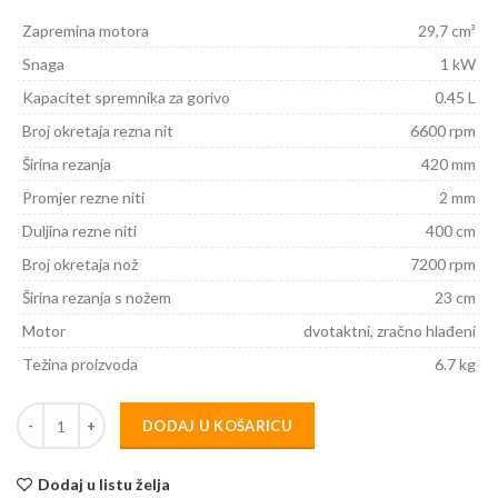
Zapremina motora
29,7 cm³
Snaga
1 kW
Kapacitet spremnika za gorivo
0.45 L
Broj okretaja rezna nit
6600 rpm
Širina rezanja
420 mm
Promjer rezne niti
2 mm
Duljina rezne niti
400 cm
Broj okretaja nož
7200 rpm
Širina rezanja s nožem
23 cm
Motor
dvotaktni, zračno hlađeni
Težina proizvoda
6.7 kg
DODAJ U KOŠARICU
Dodaj u listu želja