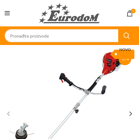
0
NOVO
-25%