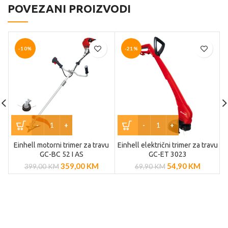
POVEZANI PROIZVODI
-10%
-21%
Einhell motorni trimer za travu
Einhell električni trimer za travu
GC-BC 52 I AS
GC-ET 3023
359,00
KM
54,90
KM
399,00
KM
69,90
KM