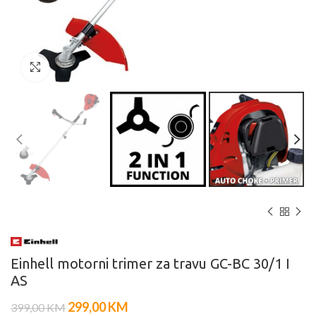
Click to enlarge
Einhell motorni trimer za travu GC-BC 30/1 I
AS
299,00
KM
399,00
KM