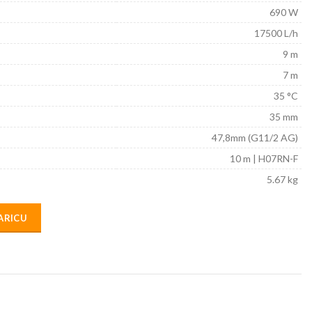
690 W
17500 L/h
9 m
7 m
35 °C
35 mm
47,8mm (G11/2 AG)
10 m | H07RN-F
5.67 kg
ARICU