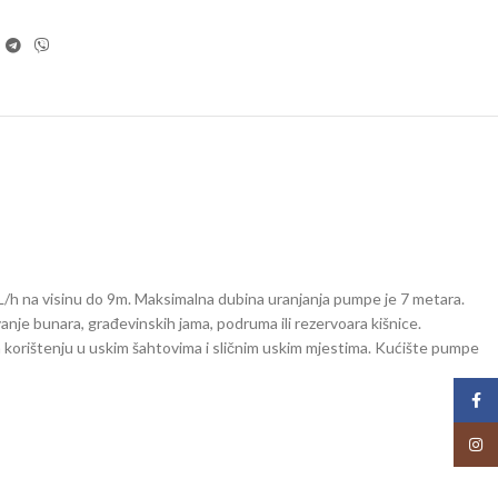
h na visinu do 9m. Maksimalna dubina uranjanja pumpe je 7 metara.
e bunara, građevinskih jama, podruma ili rezervoara kišnice.
 korištenju u uskim šahtovima i sličnim uskim mjestima. Kućište pumpe
Face
Insta