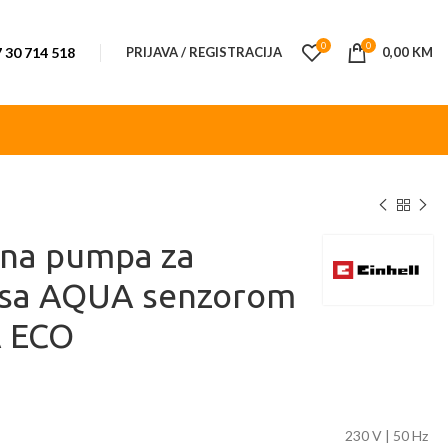
0
0
 30 714 518
PRIJAVA / REGISTRACIJA
0,00
KM
pna pumpa za
 sa AQUA senzorom
A ECO
230 V | 50 Hz