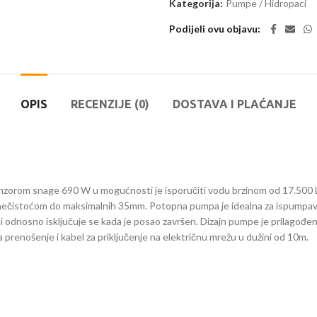
Kategorija:
Pumpe / Hidropaci
Podijeli ovu objavu
OPIS
RECENZIJE (0)
DOSTAVA I PLAĆANJE
orom snage 690 W u mogućnosti je isporučiti vodu brzinom od 17.500 L/
ečistoćom do maksimalnih 35mm. Potopna pumpa je idealna za ispumpavanj
 odnosno isključuje se kada je posao završen. Dizajn pumpe je prilagođen
 prenošenje i kabel za priključenje na električnu mrežu u dužini od 10m.