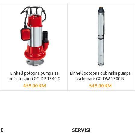
Einhell potopna pumpa za
Einhell potopna dubinska pumpa
DODAJ U
DODAJ U
nečistu vodu GC-DP 1340 G
za bunare GC-DW 1300 N
KOŠARICU
KOŠARICU
459,00
KM
549,00
KM
JE
SERVISI