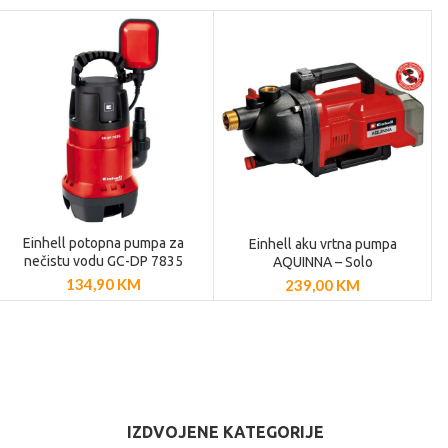
Einhell potopna pumpa za
Einhell aku vrtna pumpa
DODAJ U
DODAJ U
nečistu vodu GC-DP 7835
AQUINNA – Solo
KOŠARICU
KOŠARICU
134,90
KM
239,00
KM
IZDVOJENE KATEGORIJE