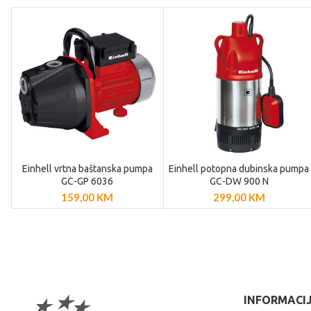
Einhell vrtna baštanska pumpa
Einhell potopna dubinska pumpa
DODAJ U
DODAJ U
GC-GP 6036
GC-DW 900 N
KOŠARICU
KOŠARICU
159,00
KM
299,00
KM
INFORMACI