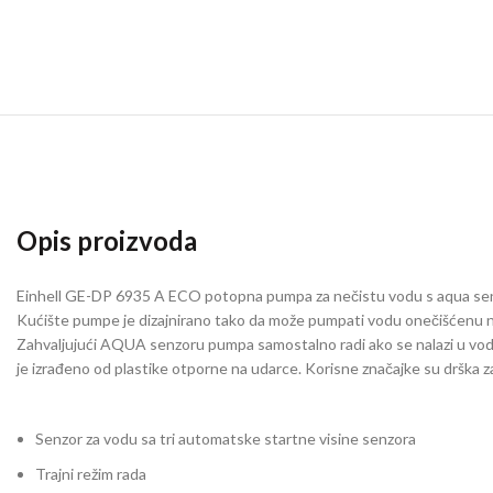
Opis proizvoda
Einhell GE-DP 6935 A ECO potopna pumpa za nečistu vodu s aqua senz
Kućište pumpe je dizajnirano tako da može pumpati vodu onečišćenu n
Zahvaljujući AQUA senzoru pumpa samostalno radi ako se nalazi u vodi
je izrađeno od plastike otporne na udarce. Korisne značajke su drška za
Senzor za vodu sa tri automatske startne visine senzora
Trajni režim rada