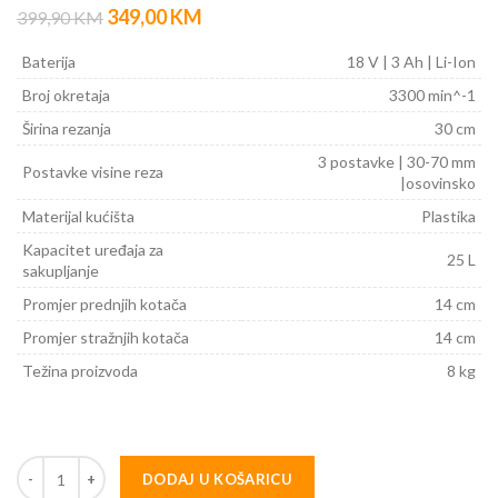
349,00
KM
399,90
KM
Baterija
18 V | 3 Ah | Li-Ion
Broj okretaja
3300 min^-1
Širina rezanja
30 cm
3 postavke | 30-70 mm
Postavke visine reza
|osovinsko
Materijal kućišta
Plastika
Kapacitet uređaja za
25 L
sakupljanje
Promjer prednjih kotača
14 cm
Promjer stražnjih kotača
14 cm
Težina proizvoda
8 kg
DODAJ U KOŠARICU