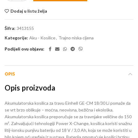
Dodaj u listu želja
Šifra:
3413155
Kategorije:
Aku - Kosilice
,
Trajno niska cijena
Podijeli ovu objavu
OPIS
Opis proizvoda
Akumulatorska kosilica za travu Einhell GE-CM 18/30 Li pomaže da
se vrt brzo oblikuje – moćna, neovisna, bežična i ekološka.
Akumulatorska kosilica preporučuje se za travnjake veličine do 150
m². Zahvaljujući tehnologiji Power X-Change, kosilica koristi snažnu
litij-ionsku punjivu bateriju od 18 V / 3,0 Ah, koja se može koristiti u
bilo kojem od uređaja iz sustava. Baterija omogućuje kosilici brzinu