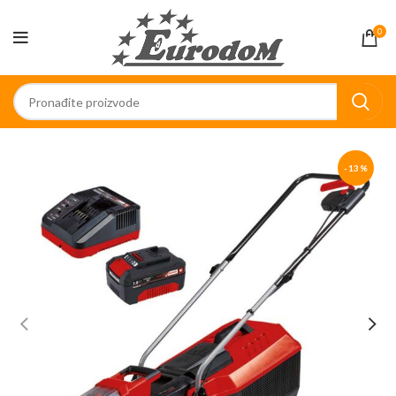
0
-13%