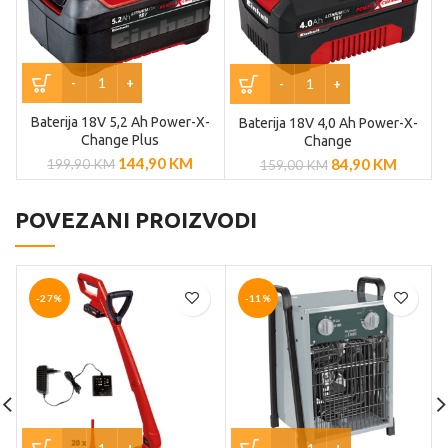
Baterija 18V 5,2 Ah Power-X-
Baterija 18V 4,0 Ah Power-X-
Change Plus
Change
144,90
KM
84,90
KM
199,90
KM
159,00
KM
POVEZANI PROIZVODI
-27%
-11%