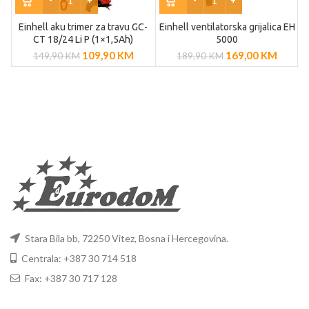
Einhell aku trimer za travu GC-
Einhell ventilatorska grijalica EH
E
CT 18/24 Li P (1×1,5Ah)
5000
109,90
KM
169,00
KM
149,90
KM
189,90
KM
Stara Bila bb, 72250 Vitez, Bosna i Hercegovina.
Centrala: +387 30 714 518
Fax: +387 30 717 128