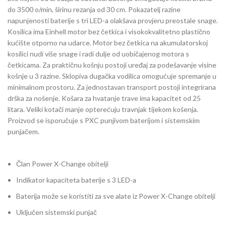
do 3500 o/min, širinu rezanja od 30 cm. Pokazatelj razine
napunjenosti baterije s tri LED-a olakšava provjeru preostale snage.
Kosilica ima Einhell motor bez četkica i visokokvalitetno plastično
kućište otporno na udarce. Motor bez četkica na akumulatorskoj
kosilici nudi više snage i radi dulje od uobičajenog motora s
četkicama. Za praktičnu košnju postoji uređaj za podešavanje visine
košnje u 3 razine. Sklopiva dugačka vodilica omogućuje spremanje u
minimalnom prostoru. Za jednostavan transport postoji integrirana
drška za nošenje. Košara za hvatanje trave ima kapacitet od 25
litara. Veliki kotači manje opterećuju travnjak tijekom košenja.
Proizvod se isporučuje s PXC punjivom baterijom i sistemskim
punjačem.
Član Power X-Change obitelji
Indikator kapaciteta baterije s 3 LED-a
Baterija može se koristiti za sve alate iz Power X-Change obitelji
Uključen sistemski punjač