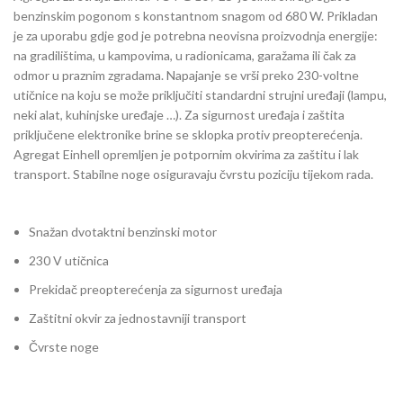
benzinskim pogonom s konstantnom snagom od 680 W. Prikladan
je za uporabu gdje god je potrebna neovisna proizvodnja energije:
na gradilištima, u kampovima, u radionicama, garažama ili čak za
odmor u praznim zgradama. Napajanje se vrši preko 230-voltne
utičnice na koju se može priključiti standardni strujni uređaji (lampu,
neki alat, kuhinjske uređaje …). Za sigurnost uređaja i zaštita
priključene elektronike brine se sklopka protiv preopterećenja.
Agregat Einhell opremljen je potpornim okvirima za zaštitu i lak
transport. Stabilne noge osiguravaju čvrstu poziciju tijekom rada.
Snažan dvotaktni benzinski motor
230 V utičnica
Prekidač preopterećenja za sigurnost uređaja
Zaštitni okvir za jednostavniji transport
Čvrste noge