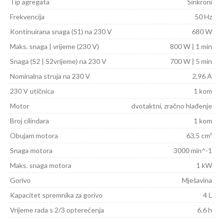
Tip agregata
Sinkroni
Frekvencija
50 Hz
Kontinuirana snaga (S1) na 230 V
680 W
Maks. snaga | vrijeme (230 V)
800 W | 1 min
Snaga (S2 | S2vrijeme) na 230 V
700 W | 5 min
Nominalna struja na 230 V
2,96 A
230 V utičnica
1 kom
Motor
dvotaktni, zračno hlađenje
Broj cilindara
1 kom
Obujam motora
63,5 cm³
Snaga motora
3000 min^-1
Maks. snaga motora
1 kW
Gorivo
Mješavina
Kapacitet spremnika za gorivo
4 L
Vrijeme rada s 2/3 opterećenja
6.6 h