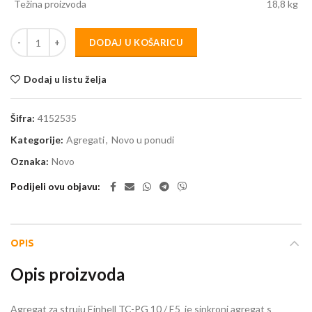
Težina proizvoda
18,8 kg
DODAJ U KOŠARICU
Dodaj u listu želja
Šifra:
4152535
Kategorije:
Agregati
,
Novo u ponudi
Oznaka:
Novo
Podijeli ovu objavu
OPIS
Opis proizvoda
Agregat za struju Einhell TC-PG 10 / E5 je sinkroni agregat s