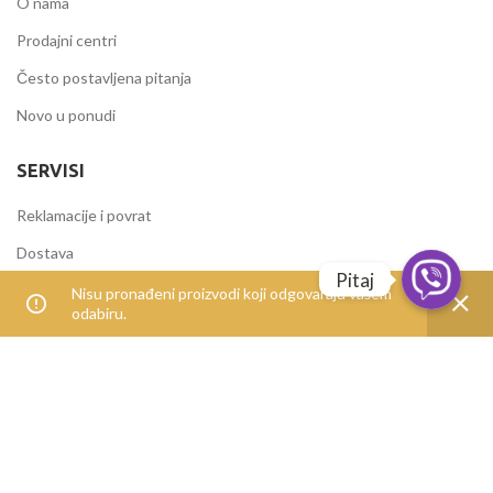
O nama
Prodajni centri
Često postavljena pitanja
Novo u ponudi
SERVISI
Reklamacije i povrat
Dostava
Pitaj
Načini plaćanja
Nisu pronađeni proizvodi koji odgovaraju vašem
odabiru.
Uvjeti korištenja
IZDVOJENE KATEGORIJE
Alati i mašine
Elektromaterijal