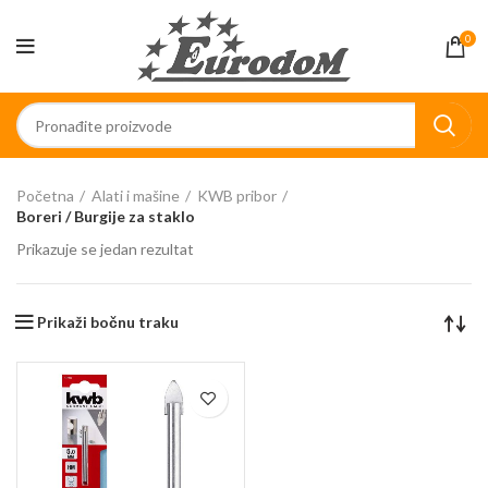
0
Početna
Alati i mašine
KWB pribor
Boreri / Burgije za staklo
Prikazuje se jedan rezultat
Prikaži bočnu traku