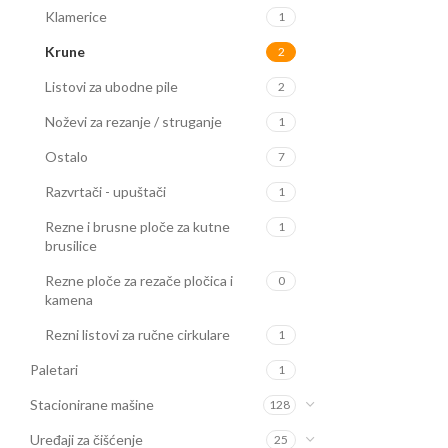
Klamerice
1
Krune
2
Listovi za ubodne pile
2
Noževi za rezanje / struganje
1
Ostalo
7
Razvrtači - upuštači
1
Rezne i brusne ploče za kutne
1
brusilice
Rezne ploče za rezače pločica i
0
kamena
Rezni listovi za ručne cirkulare
1
Paletari
1
Stacionirane mašine
128
Uređaji za čišćenje
25