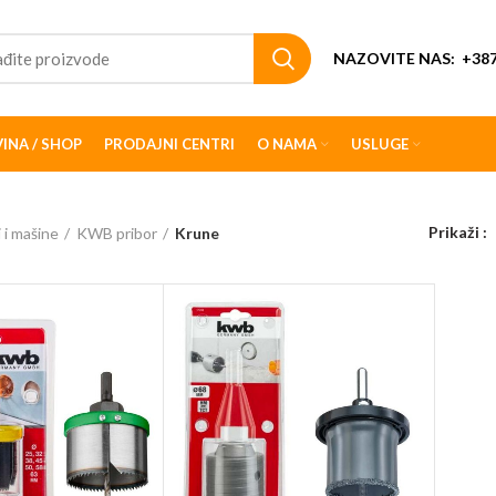
NAZOVITE NAS:
+387
INA / SHOP
PRODAJNI CENTRI
O NAMA
USLUGE
Prikaži
i i mašine
KWB pribor
Krune