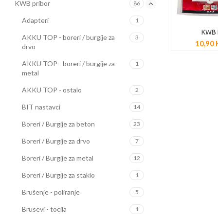
KWB pribor
86
Adapteri
1
KWB 
POGLED
AKKU TOP - boreri / burgije za
3
10,90
drvo
AKKU TOP - boreri / burgije za
1
metal
AKKU TOP - ostalo
2
BIT nastavci
14
Boreri / Burgije za beton
23
Boreri / Burgije za drvo
7
Boreri / Burgije za metal
12
Boreri / Burgije za staklo
1
Brušenje - poliranje
5
Brusevi - tocila
1