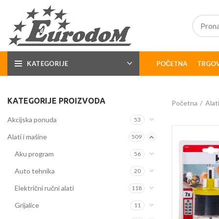
KATEGORIJE
POČETNA
TRGOV
KATEGORIJE PROIZVODA
Početna
Alat
Akcijska ponuda
53
Alati i mašine
509
Aku program
56
Auto tehnika
20
Električni ručni alati
118
Grijalice
11