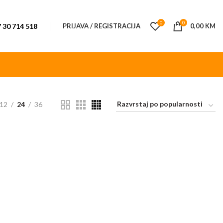
0
0
 30 714 518
PRIJAVA / REGISTRACIJA
0,00
KM
12
24
36