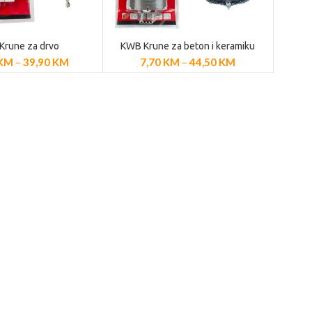
Krune za drvo
KWB Krune za beton i keramiku
AJ PROIZVODE
POGLEDAJ PROIZVODE
KM
–
39,90
KM
7,70
KM
–
44,50
KM