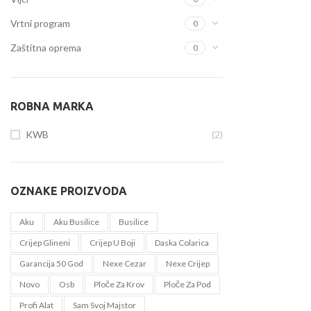
Vrtni program
0
Zaštitna oprema
0
ROBNA MARKA
KWB
(2)
OZNAKE PROIZVODA
Aku
Aku Busilice
Busilice
Crijep Glineni
Crijep U Boji
Daska Colarica
Garancija 50 God
Nexe Cezar
Nexe Crijep
Novo
Osb
Ploče Za Krov
Ploče Za Pod
Profi Alat
Sam Svoj Majstor