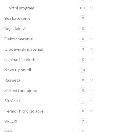
Vrtni program
101
Bez kategorije
0
Boje i lakovi
0
Elektromaterijal
0
Građevinski materijal
3
Laminati i parketi
0
Novo u ponudi
14
Rasvjeta
0
Silikoni i pur pjene
0
Sitni alat
1
Termo i hidro izolacije
0
VELUX
7
Vijci
0