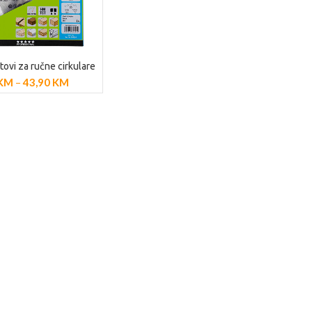
tovi za ručne cirkulare
AJ PROIZVODE
KM
–
43,90
KM