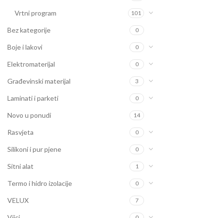
Vrtni program
101
Bez kategorije
0
Boje i lakovi
0
Elektromaterijal
0
Građevinski materijal
3
Laminati i parketi
0
Novo u ponudi
14
Rasvjeta
0
Silikoni i pur pjene
0
Sitni alat
1
Termo i hidro izolacije
0
VELUX
7
Vijci
0