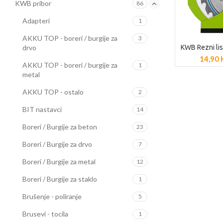
KWB pribor
86
Adapteri
1
AKKU TOP - boreri / burgije za
3
drvo
KWB Rezni lis
POGLED
14,90
AKKU TOP - boreri / burgije za
1
metal
AKKU TOP - ostalo
2
BIT nastavci
14
Boreri / Burgije za beton
23
Boreri / Burgije za drvo
7
Boreri / Burgije za metal
12
Boreri / Burgije za staklo
1
Brušenje - poliranje
5
Brusevi - tocila
1