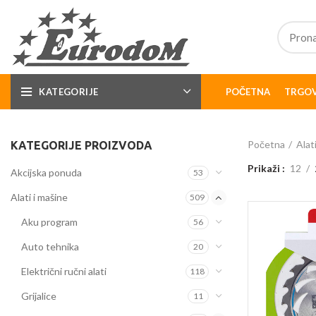
KATEGORIJE
POČETNA
TRGOV
Početna
Alat
KATEGORIJE PROIZVODA
Prikaži
12
Akcijska ponuda
53
Alati i mašine
509
Aku program
56
Auto tehnika
20
Električni ručni alati
118
Grijalice
11