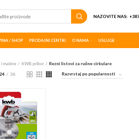
NAZOVITE NAS:
+387
INA / SHOP
PRODAJNI CENTRI
O NAMA
USLUGE
i i mašine
KWB pribor
Rezni listovi za ručne cirkulare
24
36