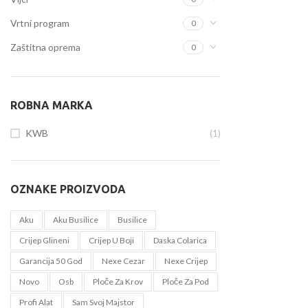
Vrtni program
0
Zaštitna oprema
0
ROBNA MARKA
KWB
(1)
OZNAKE PROIZVODA
Aku
Aku Busilice
Busilice
Crijep Glineni
Crijep U Boji
Daska Colarica
Garancija 50 God
Nexe Cezar
Nexe Crijep
Novo
Osb
Ploče Za Krov
Ploče Za Pod
Profi Alat
Sam Svoj Majstor