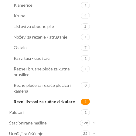
Klamerice
1
Krune
2
Listovi za ubodne pile
2
Noževi za rezanje / struganje
1
Ostalo
7
Razvrtači - upuštači
1
Rezne i brusne ploče za kutne
1
brusilice
Rezne ploče za rezače pločica i
0
kamena
Rezni listovi za ručne cirkulare
1
Paletari
1
Stacionirane mašine
128
Uređaji za čišćenje
25